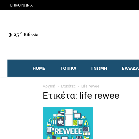
ΕΠΙΚΟΙΝΩΝΙΑ
25
C
Kifissia
HOME
ΤΟΠΙΚΑ
ΓΝΩΜΗ
ΕΛΛΑΔΑ
Αρχική
Ετικέτες
Life rewee
Ετικέτα: life rewee