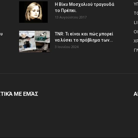
Υ
Η Βίκυ Μοσχολιού τραγουδά
το Πρέπει.
Τ
13 Αυγούστου 2017
L
Ο
ου
TNR: Τι είναι και πώς μπορεί
να λύσει το πρόβλημα των...
Χ
3 Ιουνίου 2024
Γ
ΤΙΚΆ ΜΕ ΕΜΆΣ
Α