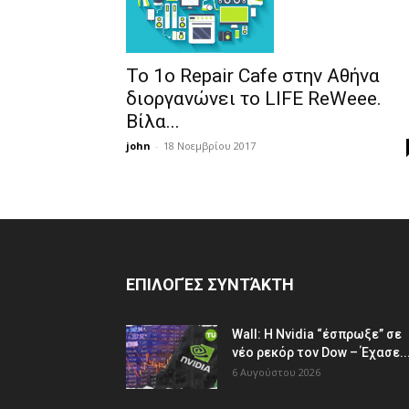
Το 1ο Repair Cafe στην Αθήνα
διοργανώνει το LIFE ReWeee.
Βίλα...
john
-
18 Νοεμβρίου 2017
ΕΠΙΛΟΓΈΣ ΣΥΝΤΆΚΤΗ
Wall: Η Nvidia “έσπρωξε” σε
νέο ρεκόρ τον Dow – Έχασε..
6 Αυγούστου 2026