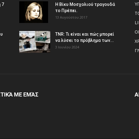
Υ
 7
Η Βίκυ Μοσχολιού τραγουδά
το Πρέπει.
Τ
13 Αυγούστου 2017
L
Ο
ου
TNR: Τι είναι και πώς μπορεί
να λύσει το πρόβλημα των...
Χ
3 Ιουνίου 2024
Γ
ΤΙΚΆ ΜΕ ΕΜΆΣ
Α