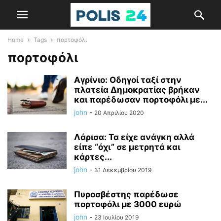
Home
Tags
πορτοφόλι
πορτοφόλι
Αγρίνιο: Οδηγοί ταξί στην
πλατεία Δημοκρατίας βρήκαν
και παρέδωσαν πορτοφόλι με...
john
-
20 Απριλίου 2020
Λάρισα: Τα είχε ανάγκη αλλά
είπε “όχι” σε μετρητά και
κάρτες...
john
-
31 Δεκεμβρίου 2019
Πυροσβέστης παρέδωσε
πορτοφόλι με 3000 ευρώ
john
-
23 Ιουλίου 2019