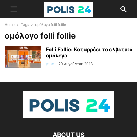
Home
Tags
ομόλογο folli follie
ομόλογο folli follie
Folli Follie: Καταρρέει το ελβετικό
ομόλογο
john
-
20 Αυγούστου 2018
ABOUT US