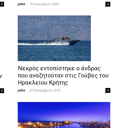
john
-
13 Ιανουαρίου 2020
0
0
Νεκρός εντοπίστηκε ο άνδρας
που αναζητούταν στις Γούβες του
ν
Ηρακλείου Κρήτης
john
-
22 Σεπτεμβρίου 2019
0
0