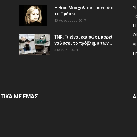
Υ
ου
Η Βίκυ Μοσχολιού τραγουδά
το Πρέπει.
Τ
13 Αυγούστου 2017
L
Ο
TNR: Τι είναι και πώς μπορεί
να λύσει το πρόβλημα των...
Χ
3 Ιουνίου 2024
Γ
ΤΙΚΆ ΜΕ ΕΜΆΣ
Α