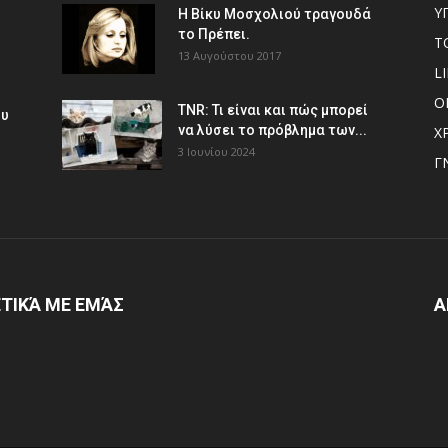
Υ
Η Βίκυ Μοσχολιού τραγουδά
το Πρέπει.
Τ
13 Αυγούστου 2017
L
Ο
TNR: Τι είναι και πώς μπορεί
ου
να λύσει το πρόβλημα των...
Χ
3 Ιουνίου 2024
Γ
ΤΙΚΆ ΜΕ ΕΜΆΣ
Α