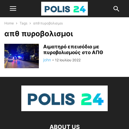
Home
Tags
απθ πυροβολισμοι
απθ πυροβολισμοι
Αιματηρό επεισόδιο με
πυροβολισμούς στο ΑΠΘ
john
-
12 Ιουλίου 2022
ABOUT US