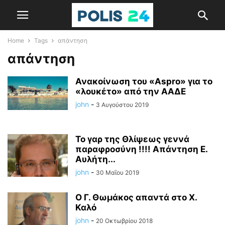
Home
Tags
απάντηση
απάντηση
Ανακοίνωση του «Aspro» για το
«λουκέτο» από την ΑΑΔΕ
john
-
3 Αυγούστου 2019
Το γαρ της Θλίψεως γεννά
παραφροσύνη !!!! Απάντηση Ε.
Αυλήτη...
john
-
30 Μαΐου 2019
O Γ. Θωμάκος απαντά στο Χ.
Καλό
john
-
20 Οκτωβρίου 2018