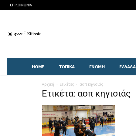
ΕΠΙΚΟΙΝΩΝΙΑ
32.2
C
Kifissia
HOME
ΤΟΠΙΚΑ
ΓΝΩΜΗ
ΕΛΛΑΔΑ
Αρχική
Ετικέτες
αοπ κηγισιάς
Ετικέτα: αοπ κηγισιάς