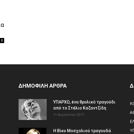
ια
0
ΔΗΜΟΦΙΛΗ ΑΡΘΡΑ
Δ
ΥΠΑΡΧΩ, ένα θρυλικό τραγούδι
Κ
.
από το Στέλιο Καζαντζίδη
Α
11 Αυγούστου 2017
Ε
Υ
Η Βίκυ Μοσχολιού τραγουδά