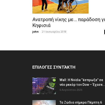
Ανατροπή νίκης με… παράδοση γ
Κηφισιά
john
-
21 Ιανουαρίου 2018
ΕΠΙΛΟΓΈΣ ΣΥΝΤΆΚΤΗ
Wall: Η Nvidia “έσπρωξε” σε
νέο ρεκόρ τον Dow – Έχασε..
6 Αυγούστου 2026
Τα Ζώδια σήμερα Πέμπτη 6