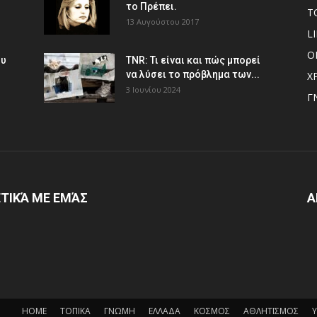
το Πρέπει.
Τ
13 Αυγούστου 2017
L
Ο
ου
TNR: Τι είναι και πώς μπορεί
να λύσει το πρόβλημα των...
Χ
3 Ιουνίου 2024
Γ
ΤΙΚΆ ΜΕ ΕΜΆΣ
Α
HOME
ΤΟΠΙΚΑ
ΓΝΩΜΗ
ΕΛΛΑΔΑ
ΚΟΣΜΟΣ
ΑΘΛΗΤΙΣΜΟΣ
Υ