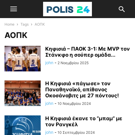
Home
Tags
ΑΟΠΚ
ΑΟΠΚ
Κηφισιά – ΠΑΟΚ 3-1: Με MVP τον
Στάνκφο η σούπερ ομάδα...
john
-
2 Νοεμβρίου 2025
Η Κηφισιά «πάγωσε» τον
Παναθηναϊκό, απίθανος
Οκοσάνοβιτς με 27 πόντους!
john
-
10 Νοεμβρίου 2024
Η Κηφισιά έκανε το “μπαμ” με
τον Ρανγκέλ
john
-
10 Σεπτεμβρίου 2024