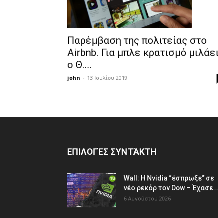
Παρέμβαση της πολιτείας στο
Airbnb. Για μπλε κρατισμό μιλάε
ο Θ....
john
-
13 Ιουλίου 2019
ΕΠΙΛΟΓΈΣ ΣΥΝΤΆΚΤΗ
Wall: Η Nvidia “έσπρωξε” σε
νέο ρεκόρ τον Dow – Έχασε..
6 Αυγούστου 2026