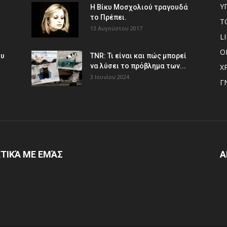
Υ
Η Βίκυ Μοσχολιού τραγουδά
το Πρέπει.
Τ
13 Αυγούστου 2017
L
Ο
ου
TNR: Τι είναι και πώς μπορεί
να λύσει το πρόβλημα των...
Χ
3 Ιουνίου 2024
Γ
ΤΙΚΆ ΜΕ ΕΜΆΣ
Α