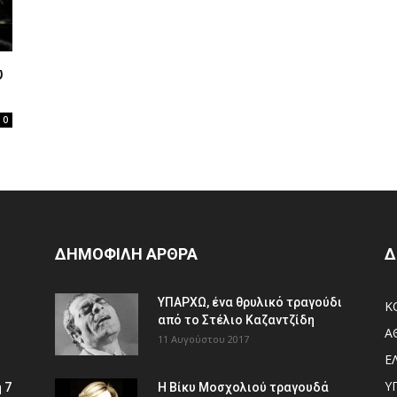
υ
0
ΔΗΜΟΦΙΛΗ ΑΡΘΡΑ
Δ
ΥΠΑΡΧΩ, ένα θρυλικό τραγούδι
Κ
από το Στέλιο Καζαντζίδη
Α
11 Αυγούστου 2017
Ε
Υ
 7
Η Βίκυ Μοσχολιού τραγουδά