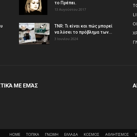
το Πρέπει.
Τ
13 Αυγούστου 2017
L
Ο
ου
TNR: Τι είναι και πώς μπορεί
να λύσει το πρόβλημα των...
Χ
3 Ιουνίου 2024
Γ
ΤΙΚΆ ΜΕ ΕΜΆΣ
Α
HOME
ΤΟΠΙΚΑ
ΓΝΩΜΗ
ΕΛΛΑΔΑ
ΚΟΣΜΟΣ
ΑΘΛΗΤΙΣΜΟΣ
Υ