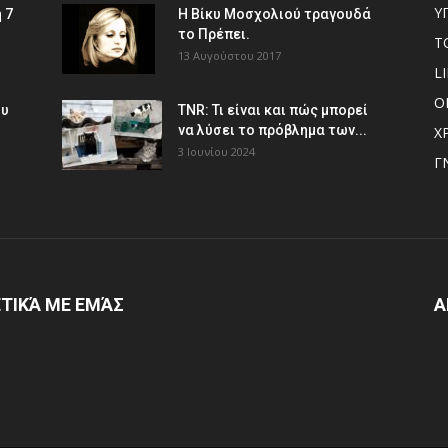
Υ
 7
Η Βίκυ Μοσχολιού τραγουδά
το Πρέπει.
Τ
13 Αυγούστου 2017
L
Ο
ου
TNR: Τι είναι και πώς μπορεί
να λύσει το πρόβλημα των...
Χ
3 Ιουνίου 2024
Γ
ΤΙΚΆ ΜΕ ΕΜΆΣ
Α