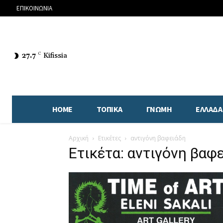
ΕΠΙΚΟΙΝΩΝΙΑ
27.7
C
Kifissia
HOME
ΤΟΠΙΚΑ
ΓΝΩΜΗ
ΕΛΛΑΔΑ
Αρχική
Ετικέτες
αντιγόνη βαφειάδη
Ετικέτα: αντιγόνη βαφ