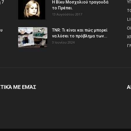
Υ
 7
Η Βίκυ Μοσχολιού τραγουδά
το Πρέπει.
Τ
13 Αυγούστου 2017
L
Ο
ου
TNR: Τι είναι και πώς μπορεί
να λύσει το πρόβλημα των...
Χ
3 Ιουνίου 2024
Γ
ΤΙΚΆ ΜΕ ΕΜΆΣ
Α