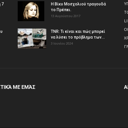
Υ
 7
Η Βίκυ Μοσχολιού τραγουδά
το Πρέπει.
Τ
13 Αυγούστου 2017
L
Ο
ου
TNR: Τι είναι και πώς μπορεί
να λύσει το πρόβλημα των...
Χ
3 Ιουνίου 2024
Γ
ΤΙΚΆ ΜΕ ΕΜΆΣ
Α