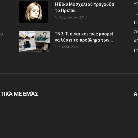
Υ
Η Βίκυ Μοσχολιού τραγουδά
το Πρέπει.
Τ
13 Αυγούστου 2017
L
Ο
ου
TNR: Τι είναι και πώς μπορεί
να λύσει το πρόβλημα των...
Χ
3 Ιουνίου 2024
Γ
ΤΙΚΆ ΜΕ ΕΜΆΣ
Α