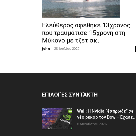
Ελεύθερος αφέθηκε 13χρονος
που τραυμάτισε 15χρονη στη
Μύκονο με τζετ σκι
john
-
28 Ιουλίου 2020
ΕΠΙΛΟΓΈΣ ΣΥΝΤΆΚΤΗ
Wall: Η Nvidia “έσπρωξε” σε
νέο ρεκόρ τον Dow – Έχασε..
6 Αυγούστου 2026