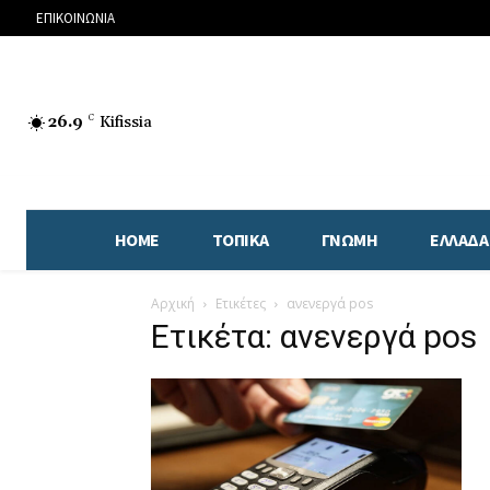
ΕΠΙΚΟΙΝΩΝΙΑ
26.9
C
Kifissia
HOME
ΤΟΠΙΚΑ
ΓΝΩΜΗ
ΕΛΛΑΔΑ
Αρχική
Ετικέτες
ανενεργά pos
Ετικέτα: ανενεργά pos