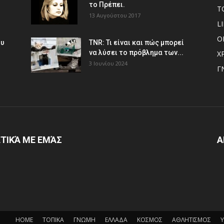
το Πρέπει.
Τ
13 Αυγούστου 2017
L
Ο
ου
TNR: Τι είναι και πώς μπορεί
να λύσει το πρόβλημα των...
Χ
3 Ιουνίου 2024
Γ
ΤΙΚΆ ΜΕ ΕΜΆΣ
Α
HOME
ΤΟΠΙΚΑ
ΓΝΩΜΗ
ΕΛΛΑΔΑ
ΚΟΣΜΟΣ
ΑΘΛΗΤΙΣΜΟΣ
Υ