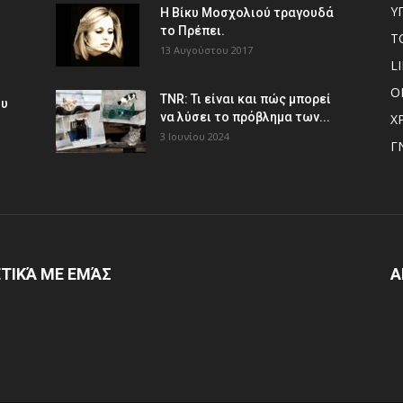
Υ
Η Βίκυ Μοσχολιού τραγουδά
το Πρέπει.
Τ
13 Αυγούστου 2017
L
Ο
TNR: Τι είναι και πώς μπορεί
ου
να λύσει το πρόβλημα των...
Χ
3 Ιουνίου 2024
Γ
ΤΙΚΆ ΜΕ ΕΜΆΣ
Α