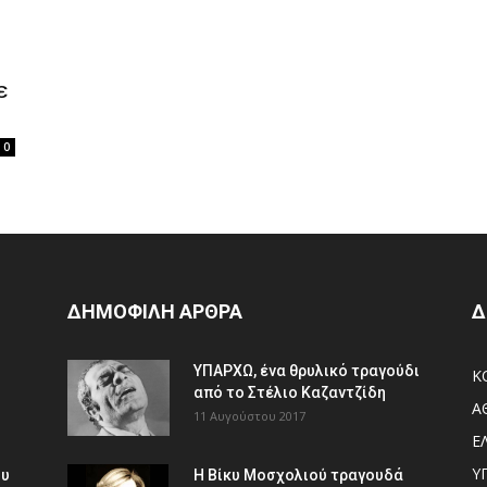
ε
0
ΔΗΜΟΦΙΛΗ ΑΡΘΡΑ
Δ
ΥΠΑΡΧΩ, ένα θρυλικό τραγούδι
Κ
από το Στέλιο Καζαντζίδη
Α
11 Αυγούστου 2017
Ε
Υ
ου
Η Βίκυ Μοσχολιού τραγουδά