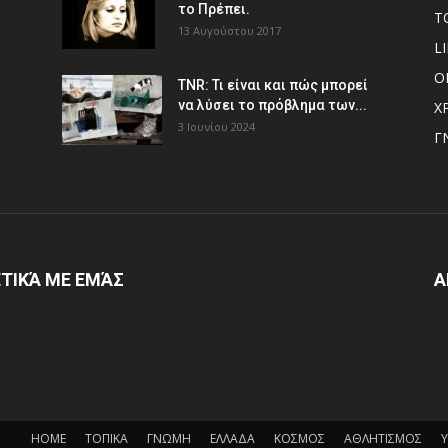
το Πρέπει.
Τ
13 Αυγούστου 2017
L
Ο
TNR: Τι είναι και πώς μπορεί
να λύσει το πρόβλημα των...
Χ
3 Ιουνίου 2024
Γ
ΤΙΚΆ ΜΕ ΕΜΆΣ
Α
HOME
ΤΟΠΙΚΑ
ΓΝΩΜΗ
ΕΛΛΑΔΑ
ΚΟΣΜΟΣ
ΑΘΛΗΤΙΣΜΟΣ
Υ