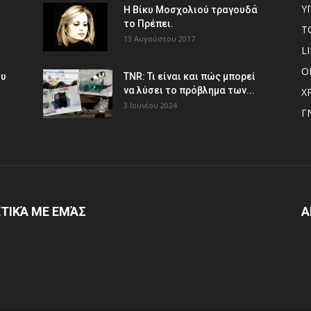
Υ
Η Βίκυ Μοσχολιού τραγουδά
το Πρέπει.
Τ
13 Αυγούστου 2017
L
Ο
ου
TNR: Τι είναι και πώς μπορεί
να λύσει το πρόβλημα των...
Χ
3 Ιουνίου 2024
Γ
ΤΙΚΆ ΜΕ ΕΜΆΣ
Α