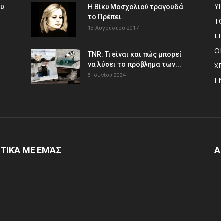
Υ
ου
Η Βίκυ Μοσχολιού τραγουδά
το Πρέπει.
Τ
13 Αυγούστου 2017
L
Ο
TNR: Τι είναι και πώς μπορεί
να λύσει το πρόβλημα των...
Χ
3 Ιουνίου 2024
Γ
ΤΙΚΆ ΜΕ ΕΜΆΣ
Α