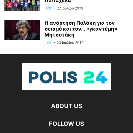
Παπαχελά
john
-
22 Ιουλίου 2019
Η ανάρτηση Πολάκη για τον
σεισμό και τον… «γκαντέμη»
Μητσοτάκη
john
-
20 Ιουλίου 2019
ABOUT US
FOLLOW US