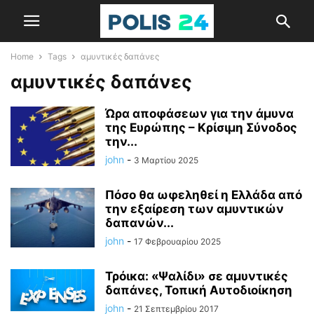
Home
Tags
αμυντικές δαπάνες
αμυντικές δαπάνες
Ώρα αποφάσεων για την άμυνα
της Ευρώπης – Κρίσιμη Σύνοδος
την...
john
-
3 Μαρτίου 2025
Πόσο θα ωφεληθεί η Ελλάδα από
την εξαίρεση των αμυντικών
δαπανών...
john
-
17 Φεβρουαρίου 2025
Τρόικα: «Ψαλίδι» σε αμυντικές
δαπάνες, Τοπική Αυτοδιοίκηση
john
-
21 Σεπτεμβρίου 2017