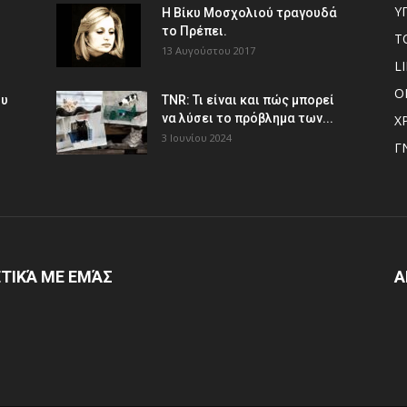
Υ
Η Βίκυ Μοσχολιού τραγουδά
το Πρέπει.
Τ
13 Αυγούστου 2017
L
Ο
ου
TNR: Τι είναι και πώς μπορεί
να λύσει το πρόβλημα των...
Χ
3 Ιουνίου 2024
Γ
ΤΙΚΆ ΜΕ ΕΜΆΣ
Α