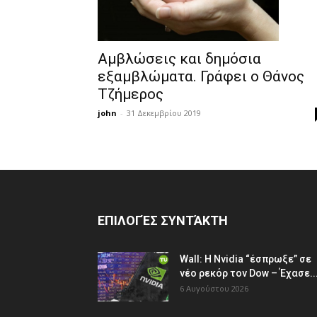
Αμβλώσεις και δημόσια
εξαμβλώματα. Γράφει ο Θάνος
Τζήμερος
john
-
31 Δεκεμβρίου 2019
ΕΠΙΛΟΓΈΣ ΣΥΝΤΆΚΤΗ
Wall: Η Nvidia “έσπρωξε” σε
νέο ρεκόρ τον Dow – Έχασε..
6 Αυγούστου 2026