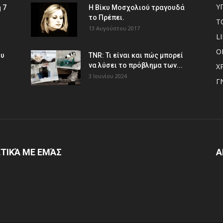
Υ
 7
Η Βίκυ Μοσχολιού τραγουδά
το Πρέπει.
Τ
13 Αυγούστου 2017
L
Ο
ου
TNR: Τι είναι και πώς μπορεί
να λύσει το πρόβλημα των...
Χ
3 Ιουνίου 2024
Γ
ΤΙΚΆ ΜΕ ΕΜΆΣ
Α