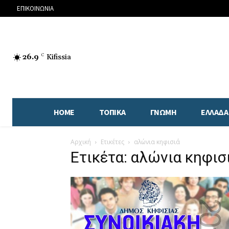
ΕΠΙΚΟΙΝΩΝΙΑ
26.9
C
Kifissia
HOME
ΤΟΠΙΚΑ
ΓΝΩΜΗ
ΕΛΛΑΔΑ
Αρχική
Ετικέτες
αλώνια κηφισιά
Ετικέτα: αλώνια κηφισ