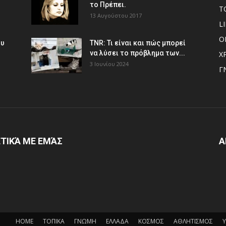
το Πρέπει.
Τ
13 Αυγούστου 2017
L
Ο
ου
TNR: Τι είναι και πώς μπορεί
να λύσει το πρόβλημα των...
Χ
3 Ιουνίου 2024
Γ
ΤΙΚΆ ΜΕ ΕΜΆΣ
Α
HOME
ΤΟΠΙΚΑ
ΓΝΩΜΗ
ΕΛΛΑΔΑ
ΚΟΣΜΟΣ
ΑΘΛΗΤΙΣΜΟΣ
Υ