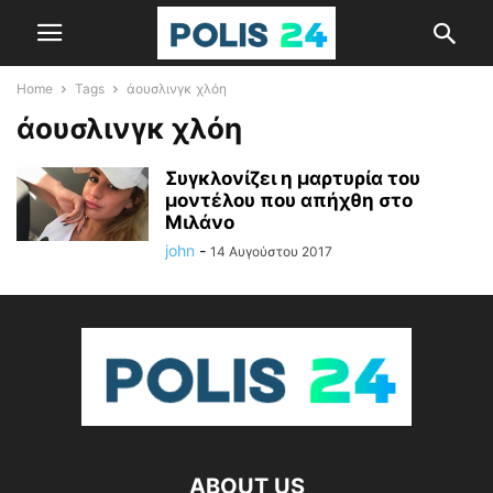
Home
Tags
άουσλινγκ χλόη
άουσλινγκ χλόη
Συγκλονίζει η μαρτυρία του
μοντέλου που απήχθη στο
Μιλάνο
john
-
14 Αυγούστου 2017
ABOUT US