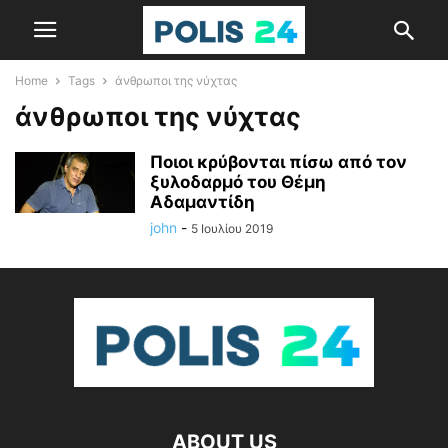
Home
Tags
άνθρωποι της νύχτας
άνθρωποι της νύχτας
Ποιοι κρύβονται πίσω από τον
ξυλοδαρμό του Θέμη
Αδαμαντίδη
john
-
5 Ιουλίου 2019
ABOUT US