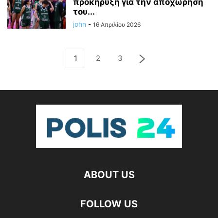
προκήρυξη για την αποχώρηση
του...
john
-
16 Απριλίου 2026
1
2
3
ABOUT US
FOLLOW US