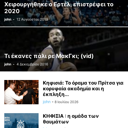
Χειρουργήθηκε ο Ερτέλ, επιστρέφει το
2020
john
-
12 Αυγούστου 2019
Τι έκανες πάλι ρε ΜακΓκι; (vid)
john
-
4 Δεκεμβρίου 2016
Κηφισιά: Το όραμα του Πρίτσα για
κορυφαία ακαδημία και η
έκπληξη...
john
-
8 Ιουλίου 2026
ΚΗΦΙΣΙΑ : η ομάδα των
θαυμάτων