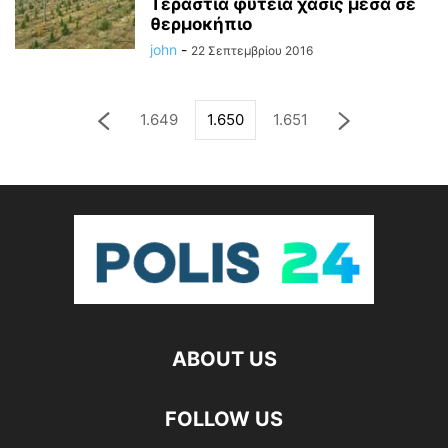
Τεράστια φυτεία χασίς μέσα σε
θερμοκήπιο
john
-
22 Σεπτεμβρίου 2016
1.649
1.650
1.651
ABOUT US
FOLLOW US