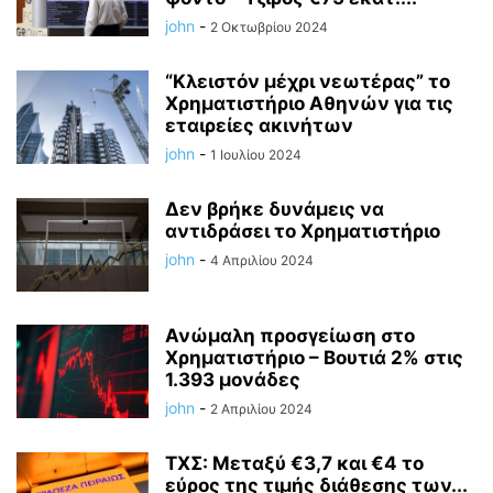
john
-
2 Οκτωβρίου 2024
“Κλειστόν μέχρι νεωτέρας” το
Χρηματιστήριο Αθηνών για τις
εταιρείες ακινήτων
john
-
1 Ιουλίου 2024
Δεν βρήκε δυνάμεις να
αντιδράσει το Χρηματιστήριο
john
-
4 Απριλίου 2024
Ανώμαλη προσγείωση στο
Χρηματιστήριο – Βουτιά 2% στις
1.393 μονάδες
john
-
2 Απριλίου 2024
ΤΧΣ: Μεταξύ €3,7 και €4 το
εύρος της τιμής διάθεσης των...