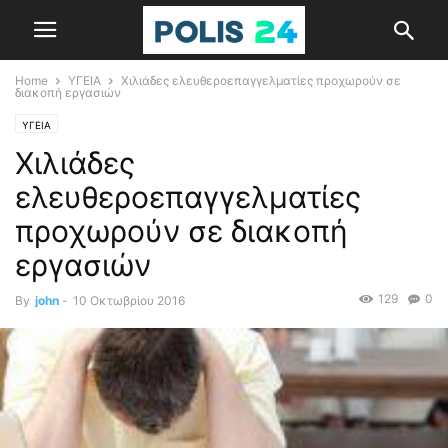
Home
ΥΓΕΙΑ
Χιλιάδες ελευθεροεπαγγελματίες προχωρούν σε
διακοπή εργασιών
ΥΓΕΙΑ
Χιλιάδες
ελευθεροεπαγγελματίες
προχωρούν σε διακοπή
εργασιών
129
0
By
john
-
10 Οκτωβρίου 2016