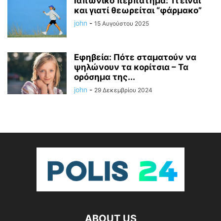
Ιαπωνικό περπάτημα: Τι είναι
και γιατί θεωρείται “φάρμακο”
john
-
15 Αυγούστου 2025
Εφηβεία: Πότε σταματούν να
ψηλώνουν τα κορίτσια – Τα
ορόσημα της...
john
-
29 Δεκεμβρίου 2024
ABOUT US