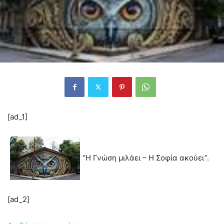
[ad_1]
“Η Γνώση μιλάει – Η Σοφία ακούει”.
[ad_2]