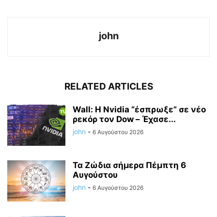
john
RELATED ARTICLES
Wall: Η Nvidia “έσπρωξε” σε νέο
ρεκόρ τον Dow – Έχασε...
john
-
6 Αυγούστου 2026
Τα Ζώδια σήμερα Πέμπτη 6
Αυγούστου
john
-
6 Αυγούστου 2026