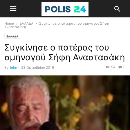
Home
ΕΛΛΑΔΑ
Συγκίνησε ο πατέρας του σμηναγού Σήφη
Αναστασάκη
ΕΛΛΑΔΑ
Συγκίνησε ο πατέρας του
σμηναγού Σήφη Αναστασάκη
94
0
By
john
-
23 Οκτωβρίου 2016