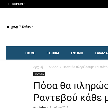
ΕΠΙΚΟΙΝΩΝΙΑ
32.9
C
Kifissia
HOME
ΤΟΠΙΚΑ
ΓΝΩΜΗ
ΕΛΛΑΔΑ
Αρχική
ΕΛΛΑΔΑ
Πόσα θα πληρώσουμε και πότε. 
ΕΛΛΑΔΑ
Πόσα θα πληρώσ
Ραντεβού κάθε μ
Από
john
-
2 Ιουλίου 2018