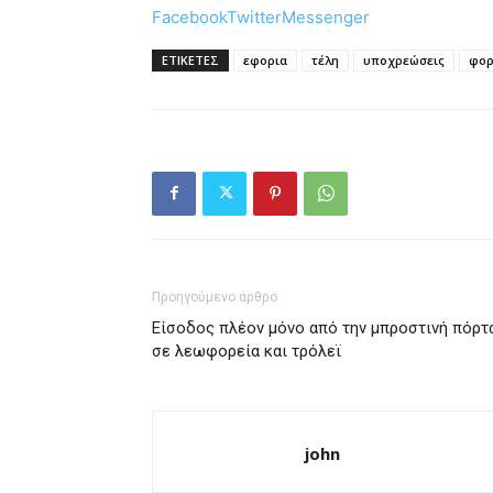
Facebook
Twitter
Messenger
ΕΤΙΚΕΤΕΣ
εφορια
τέλη
υποχρεώσεις
φορ
Προηγούμενο άρθρο
Είσοδος πλέον μόνο από την μπροστινή πόρτ
σε λεωφορεία και τρόλεϊ
john