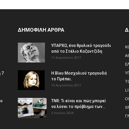
ΔΗΜΟΦΙΛΗ ΑΡΘΡΑ
Δ
ΥΠΑΡΧΩ, ένα θρυλικό τραγούδι
Κ
από το Στέλιο Καζαντζίδη
Α
11 Αυγούστου 2017
Ε
Υ
 7
Η Βίκυ Μοσχολιού τραγουδά
το Πρέπει.
Τ
13 Αυγούστου 2017
L
Ο
ου
TNR: Τι είναι και πώς μπορεί
να λύσει το πρόβλημα των...
Χ
3 Ιουνίου 2024
Γ