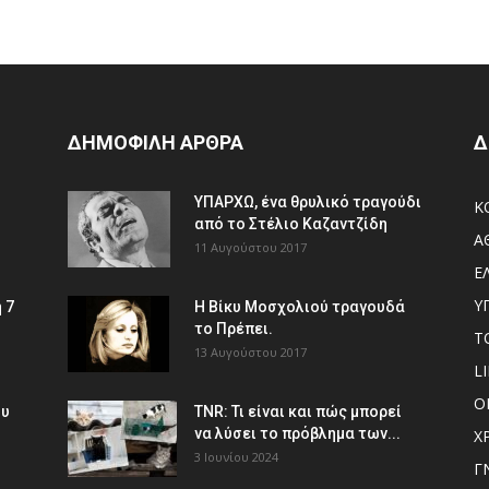
ΔΗΜΟΦΙΛΗ ΑΡΘΡΑ
Δ
ΥΠΑΡΧΩ, ένα θρυλικό τραγούδι
Κ
από το Στέλιο Καζαντζίδη
Α
11 Αυγούστου 2017
Ε
Υ
 7
Η Βίκυ Μοσχολιού τραγουδά
το Πρέπει.
Τ
13 Αυγούστου 2017
L
Ο
ου
TNR: Τι είναι και πώς μπορεί
να λύσει το πρόβλημα των...
Χ
3 Ιουνίου 2024
Γ