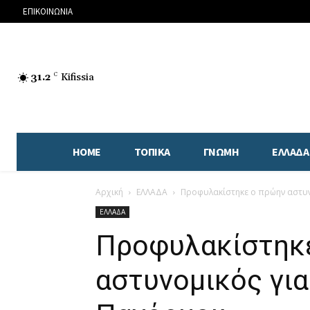
ΕΠΙΚΟΙΝΩΝΙΑ
31.2
C
Kifissia
HOME
ΤΟΠΙΚΑ
ΓΝΩΜΗ
ΕΛΛΑΔΑ
Αρχική
ΕΛΛΑΔΑ
Προφυλακίστηκε ο πρώην αστυν
ΕΛΛΑΔΑ
Προφυλακίστηκ
αστυνομικός για