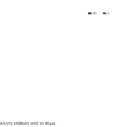
91
0
όκλητη επίθεση από το θύμα.