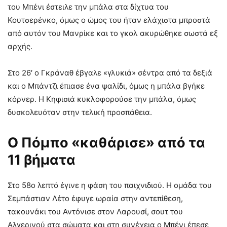
του Μπένι έστειλε την μπάλα στα δίχτυα του
Κουτσερένκο, όμως ο ώμος του ήταν ελάχιστα μπροστά
από αυτόν του Μανρίκε και το γκολ ακυρώθηκε σωστά εξ
αρχής.
Στο 26′ ο Γκράναθ έβγαλε «γλυκιά» σέντρα από τα δεξιά
και ο Μπάντζι έπιασε ένα ψαλίδι, όμως η μπάλα βγήκε
κόρνερ. Η Κηφισιά κυκλοφορούσε την μπάλα, όμως
δυσκολευόταν στην τελική προσπάθεια.
Ο Πόμπο «καθάρισε» από τα
11 βήματα
Στο 58ο λεπτό έγινε η φάση του παιχνιδιού. Η ομάδα του
Σεμπάστιαν Λέτο έφυγε ωραία στην αντεπίθεση,
τακουνάκι του Αντόνισε στον Λαρουσί, σουτ του
Αλγερινού στα σώματα και στη συνέχεια ο Μπένι έπεσε