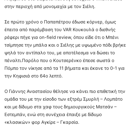
στην περιοχή από μονομαχία με τον Σιέλη.
Σε πρώτο χρόνο ο Παπαπέτρου έδωσε κόρνερ, όμως
έπειτα από παρέμβαση του VAR Κουκουλά o διεθνής
ρέφερι πήγε για on-field review, όπου είδε ότι ο Μπένι
τσίμπησε την μπάλα και ο Σιέλης με υψωμένο πόδι βρήκε
ψηλά τον αντίπαλο του, με αποτέλεσμα να δώσει το
πέναλτι.Παρόλο που o Kουτσερένκο έπεσε σωστά ο
Πόμπο τον νίκησε από τα 11 βήματα και έκανε το 0-1 για
την Κηφισιά στο 64ο λεπτό.
Ο Γιάννης Αναστασίου θέλησε να κάνει πιο επιθετική την
ομάδα του με την είσοδο των εξτρέμ Σμυρλή – Λομπάτο
και με δίδυμο στα χαφ τους δημιουργικούς Ματσάν –
Εστεμπάν, ενώ στη συνέχεια έπαιξε με δίδυμο
«κλασικών» φορ Αγκίρε – Γκαρσία.