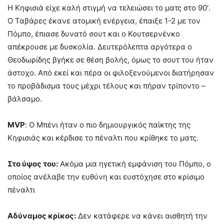
Η Κηφισιά είχε καλή στιγμή να τελειώσει το ματς στο 90′.
Ο Ταβάρες έκανε ατομική ενέργεια, έπαιξε 1-2 με τον
Πόμπο, έπιασε δυνατό σουτ και ο Κουτσερνένκο
απέκρουσε με δυσκολία. Δευτερόλεπτα αργότερα ο
Θεοδωρίδης βγήκε σε θέση βολής, όμως το σουτ του ήταν
άστοχο. Από εκεί και πέρα οι φιλοξενούμενοι διατήρησαν
το προβάδισμα τους μέχρι τέλους και πήραν τρίποντο –
βάλσαμο.
MVP
: Ο Μπένι ήταν ο πιο δημιουργικός παίκτης της
Κηφισιάς και κέρδισε το πέναλτι που κρίθηκε το ματς.
Στο ύψος του:
Ακόμα μια ηγετική εμφάνιση του Πόμπο, ο
οποίος ανέλαβε την ευθύνη και ευστόχησε στο κρίσιμο
πέναλτι
Αδύναμος κρίκος:
Δεν κατάφερε να κάνει αισθητή την