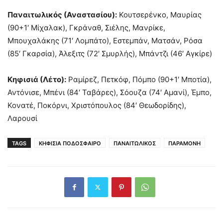
Παναιτωλικός (Αναστασίου):
Κουτσερένκο, Μαυρίας
(90+1′ Μίχαλακ), Γκράναθ, Σιέλης, Μανρίκε,
Μπουχαλάκης (71′ Λομπάτο), Εστεμπάν, Ματσάν, Ρόσα
(85′ Γκαρσία), Άλεξιτς (72′ Σμυρλής), Μπάντζι (46′ Αγκίρε)
Κηφισιά (Λέτο):
Ραμίρεζ, Πετκόφ, Πόμπο (90+1′ Μποτία),
Αντόνισε, Μπένι (84′ Ταβάρες), Σόουζα (74′ Αμανί), Έμπο,
Κονατέ, Ποκόρνι, Χριστόπουλος (84′ Θεωδορίδης),
Λαρουσί
TAGS
ΚΗΦΙΣΙΑ ΠΟΔΟΣΦΑΙΡΟ
ΠΑΝΑΙΤΩΛΙΚΟΣ
ΠΑΡΑΜΟΝΗ