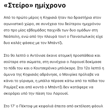
«Στείρο» ημίχρονο
Από το πρώτο μέρος η Κηφισιά ήταν πιο δραστήρια στον
αγωνιστικό χώρο, σε συνέχεια του δεύτερου ημιχρόνου
στο προ μίας εβδομάδας παιχνίδι των δυο ομάδων στη
Νεάπολη, ενώ από την πλευρά τουτ ο Παναιτωλικός είχε
δυο καλές φάσεις με τον Μπάντζι.
Στο 9ο λεπτό ο Αντόνισε έκανε ατομική προσπάθεια και
σούταρε στα σώματα, στη συνέχεια ο Λαρουσί δοκίμασε
το πόδι του και ο Κουτσερένκο μπλόκαρε. Στο 12ο λεπτό η
άμυνα της Κηφισιάς αδράνησε, ο Μανρίκε πρόλαβε να
κάνει το γύρισμα, η μπάλα πέρασε κάτω από τα πόδια του
Ραμίρεζ και από κοντά ο Μπάντζι δεν κατάφερε να
σκοράρει υπό την πίεση του Λαρουσί.
Στο 17′ ο Πέκτοφ με κεφαλιά έπειτα από εκτέλεση φάουλ