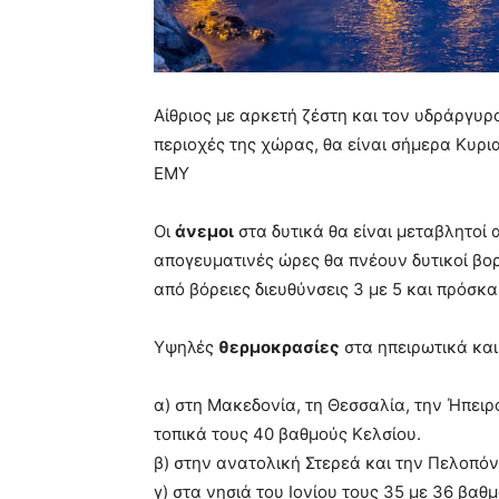
Αίθριος με αρκετή ζέστη και τον υδράργυ
περιοχές της χώρας, θα είναι σήμερα Κυρ
ΕΜΥ
Οι
άνεμοι
στα δυτικά θα είναι μεταβλητοί 
απογευματινές ώρες θα πνέουν δυτικοί βορ
από βόρειες διευθύνσεις 3 με 5 και πρόσκα
Υψηλές
θερμοκρασίες
στα ηπειρωτικά και 
α) στη Μακεδονία, τη Θεσσαλία, την Ήπειρο
τοπικά τους 40 βαθμούς Κελσίου.
β) στην ανατολική Στερεά και την Πελοπό
γ) στα νησιά του Ιονίου τους 35 με 36 βαθ