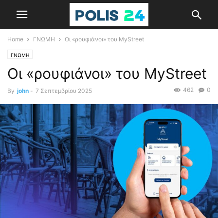
Home
ΓΝΩΜΗ
Οι «ρουφιάνοι» του MyStreet
ΓΝΩΜΗ
Οι «ρουφιάνοι» του MyStreet
462
0
By
john
-
7 Σεπτεμβρίου 2025