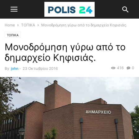
Home
ΤΟΠΙΚΑ
Μονοδρόμηση γύρω από το δημαρχείο Κηφισιάς.
ΤΟΠΙΚΑ
Μονοδρόμηση γύρω από το
δημαρχείο Κηφισιάς.
416
0
By
john
-
23 Οκτωβρίου 2016