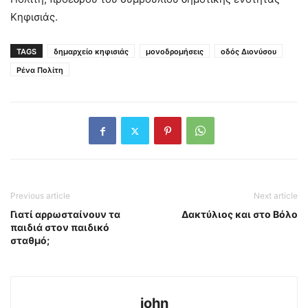
Κηφισιάς.
TAGS
δημαρχείο κηφισιάς
μονοδρομήσεις
οδός Διονύσου
Ρένα Πολίτη
Previous article
Next article
Γιατί αρρωσταίνουν τα
Δακτύλιος και στο Βόλο
παιδιά στον παιδικό
σταθμό;
john