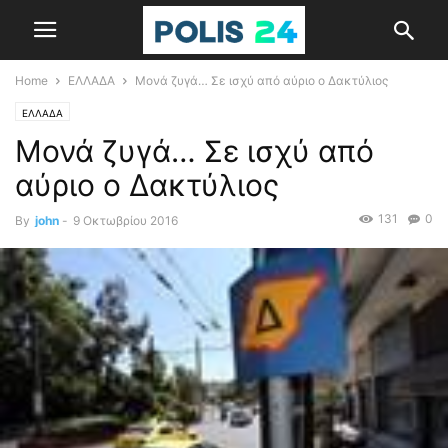
Home
ΕΛΛΑΔΑ
Μονά ζυγά… Σε ισχύ από αύριο ο Δακτύλιος
ΕΛΛΑΔΑ
Μονά ζυγά… Σε ισχύ από
αύριο ο Δακτύλιος
131
0
By
john
-
9 Οκτωβρίου 2016