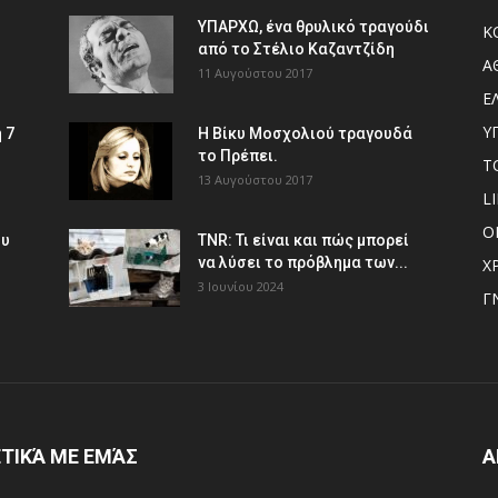
ΥΠΑΡΧΩ, ένα θρυλικό τραγούδι
Κ
από το Στέλιο Καζαντζίδη
Α
11 Αυγούστου 2017
Ε
Υ
 7
Η Βίκυ Μοσχολιού τραγουδά
το Πρέπει.
Τ
13 Αυγούστου 2017
L
Ο
ου
TNR: Τι είναι και πώς μπορεί
να λύσει το πρόβλημα των...
Χ
3 Ιουνίου 2024
Γ
ΤΙΚΆ ΜΕ ΕΜΆΣ
Α