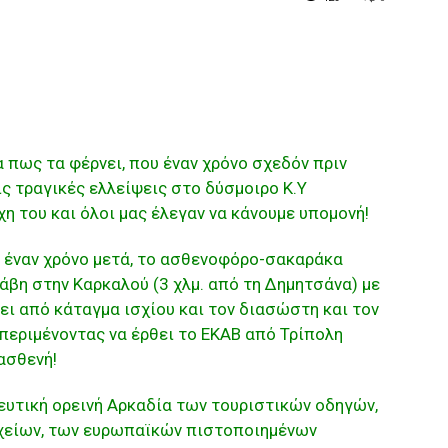
α πως τα φέρνει, που έναν χρόνο σχεδόν πριν
ς τραγικές ελλείψεις στο δύσμοιρο Κ.Υ
η του και όλοι μας έλεγαν να κάνουμε υπομονή!
υ έναν χρόνο μετά, το ασθενοφόρο-σακαράκα
άβη στην Καρκαλού (3 χλμ. από τη Δημητσάνα) με
ρει από κάταγμα ισχίου και τον διασώστη κα
ι τον
 περιμένοντας να έρθει το ΕΚΑΒ από Τρίπολη
ασθενή!
γευτική ορεινή Αρκαδία των τουριστικών οδηγών,
χείων, των ευρωπαϊκών πιστοποιημένων