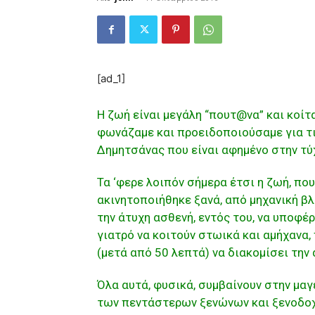
[ad_1]
Η ζωή είναι μεγάλη “πουτ@να” και κοίτ
φωνάζαμε και προειδοποιούσαμε για τι
Δημητσάνας που είναι αφημένο στην τύχ
Τα ‘φερε λοιπόν σήμερα έτσι η ζωή, πο
ακινητοποιήθηκε ξανά, από μηχανική βλ
την άτυχη ασθενή, εντός του, να υποφέ
γιατρό να κοιτούν στωικά και αμήχανα,
(μετά από 50 λεπτά) να διακομίσει την 
Όλα αυτά, φυσικά, συμβαίνουν στην μα
των πεντάστερων ξενώνων και ξενοδο