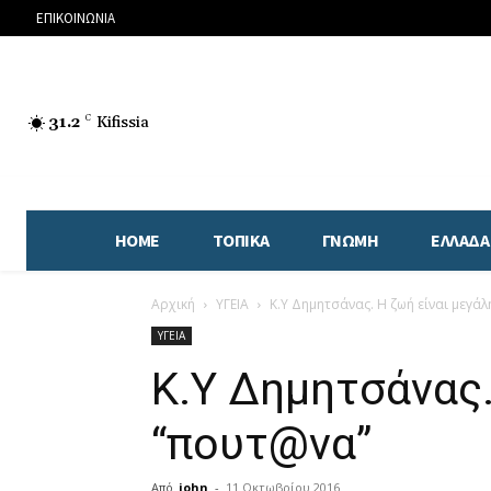
ΕΠΙΚΟΙΝΩΝΙΑ
31.2
C
Kifissia
HOME
ΤΟΠΙΚΑ
ΓΝΩΜΗ
ΕΛΛΑΔΑ
Αρχική
ΥΓΕΙΑ
Κ.Υ Δημητσάνας. Η ζωή είναι μεγά
ΥΓΕΙΑ
Κ.Υ Δημητσάνας.
“πουτ@να”
Από
john
-
11 Οκτωβρίου 2016