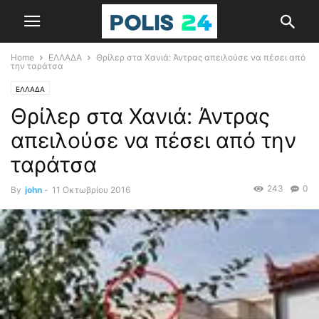
Home
ΕΛΛΑΔΑ
Θρίλερ στα Χανιά: Άντρας απειλούσε να πέσει από
την ταράτσα
ΕΛΛΑΔΑ
Θρίλερ στα Χανιά: Άντρας
απειλούσε να πέσει από την
ταράτσα
243
0
By
john
-
11 Οκτωβρίου 2016