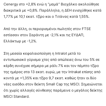
Cenergy στο +2,8% ενώ η “μαμά” Βιοχάλκο ακολούθησε
διακριτικά με +0,8%. Παράλληλα, η ΔΕΗ ενισχύθηκε κατά
1,77% με 10,1 εκατ. τζίρο και ο Τιτάνας κατά 1,55%.
Από την άλλη, οι περιορισμένοι πωλητές στον FTSE
εστίασαν στον Σαράντη με -2,1% και τις ΕΥΔΑΠ,
Ελλάκτωρ με -1,2%.
Στη μεσαία κεφαλαιοποίηση η Intralot μετά το
εντυπωσιακό γύρισμα χτες από απώλειες άνω του 5% σε
κέρδη συνέχισε σήμερα με ράλι 7% και τον πέμπτο τζίρο
της ημέρας στα 13 εκατ. ευρώ, με την Intrakat επίσης από
κοντά με +1,35% και τζίρο 9,7 εκατ. καθώς ήταν οι δύο
νέες εισόδοι στον δείκτη Small Cap της MSCI. Σημειώνεται
ότι χωρίς αλλαγές σύνθεσης παρέμεινε ο μεγάλος δείκτης
MSCI Standard.