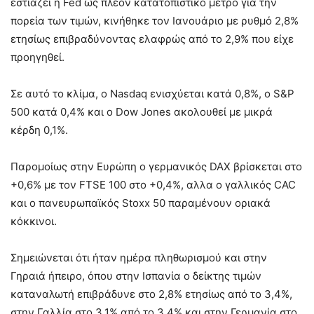
εστιάζει η Fed ως πλέον κατατοπιστικό μέτρο για την
πορεία των τιμών, κινήθηκε τον Ιανουάριο με ρυθμό 2,8%
ετησίως επιβραδύνοντας ελαφρώς από το 2,9% που είχε
προηγηθεί.
Σε αυτό το κλίμα, ο Nasdaq ενισχύεται κατά 0,8%, ο S&P
500 κατά 0,4% και ο Dow Jones ακολουθεί με μικρά
κέρδη 0,1%.
Παρομοίως στην Ευρώπη ο γερμανικός DAX βρίσκεται στο
+0,6% με τον FTSE 100 στο +0,4%, αλλα ο γαλλικός CAC
και ο πανευρωπαϊκός Stoxx 50 παραμένουν οριακά
κόκκινοι.
Σημειώνεται ότι ήταν ημέρα πληθωρισμού και στην
Γηραιά ήπειρο, όπου στην Ισπανία ο δείκτης τιμών
καταναλωτή επιβράδυνε στο 2,8% ετησίως από το 3,4%,
στην Γαλλία στο 3,1% από το 3,4% και στην Γερμανία στο