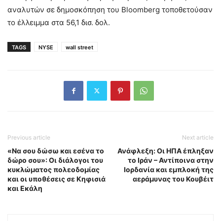
αναλυτών σε δημοσκόπηση του Bloomberg τοποθετούσαν
το έλλειμμα στα 56,1 δισ. δολ.
TAGS
NYSE
wall street
Previous article
Next article
«Να σου δώσω και εσένα το
Ανάφλεξη: Οι ΗΠΑ έπληξαν
δώρο σου»: Οι διάλογοι του
το Ιράν – Αντίποινα στην
κυκλώματος πολεοδομίας
Ιορδανία και εμπλοκή της
και οι υποθέσεις σε Κηφισιά
αεράμυνας του Κουβέιτ
και Εκάλη