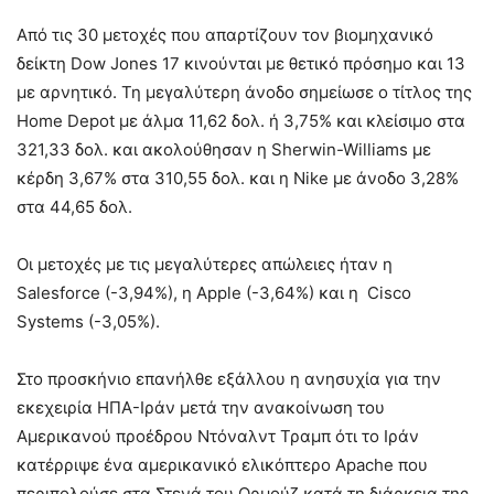
Από τις 30 μετοχές που απαρτίζουν τον βιομηχανικό
δείκτη Dow Jones 17 κινούνται με θετικό πρόσημο και 13
με αρνητικό. Τη μεγαλύτερη άνοδο σημείωσε ο τίτλος της
Home Depot με άλμα 11,62 δολ. ή 3,75% και κλείσιμο στα
321,33 δολ. και ακολούθησαν η Sherwin-Williams με
κέρδη 3,67% στα 310,55 δολ. και η Nike με άνοδο 3,28%
στα 44,65 δολ.
Οι μετοχές με τις μεγαλύτερες απώλειες ήταν η
Salesforce (-3,94%), η Apple (-3,64%) και η Cisco
Systems (-3,05%).
Στο προσκήνιο επανήλθε εξάλλου η ανησυχία για την
εκεχειρία ΗΠΑ-Ιράν μετά την ανακοίνωση του
Αμερικανού προέδρου Ντόναλντ Τραμπ ότι το Ιράν
κατέρριψε ένα αμερικανικό ελικόπτερο Apache που
περιπολούσε στα Στενά του Ορμούζ κατά τη διάρκεια της