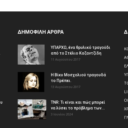
ΔΗΜΟΦΙΛΗ ΑΡΘΡΑ
Δ
ΥΠΑΡΧΩ, ένα θρυλικό τραγούδι
Κ
.
από το Στέλιο Καζαντζίδη
Α
11 Αυγούστου 2017
Ε
Υ
Η Βίκυ Μοσχολιού τραγουδά
το Πρέπει.
Τ
13 Αυγούστου 2017
L
Ο
ου
TNR: Τι είναι και πώς μπορεί
να λύσει το πρόβλημα των...
Χ
3 Ιουνίου 2024
Γ