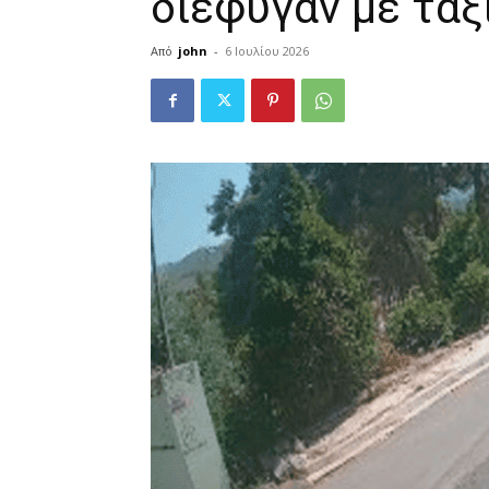
διέφυγαν με ταξί
Από
john
-
6 Ιουλίου 2026