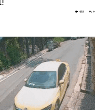
!
615
0