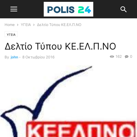
Home
ΥΓΕΙΑ
Δελτίο Τύπου ΚΕ.ΕΛ.Π.ΝΟ
ΥΓΕΙΑ
Δελτίο Τύπου ΚΕ.ΕΛ.Π.ΝΟ
162
0
By
john
-
8 Οκτωβρίου 2016