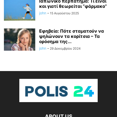
Ιαπωνικό περπάτημα: Τι είναι
και γιατί θεωρείται “φάρμακο”
john
-
15 Αυγούστου 2025
Εφηβεία: Πότε σταματούν να
ψηλώνουν τα κορίτσια – Τα
ορόσημα της...
john
-
29 Δεκεμβρίου 2024
ABOUT US