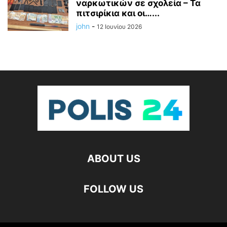
ναρκωτικών σε σχολεία – Τα
πιτσιρίκια και οι…...
john
-
12 Ιουνίου 2026
ABOUT US
FOLLOW US