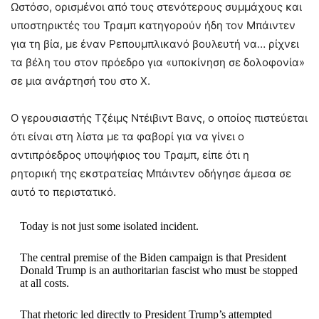
Ωστόσο, ορισμένοι από τους στενότερους συμμάχους και
υποστηρικτές του Τραμπ κατηγορούν ήδη τον Μπάιντεν
για τη βία, με έναν Ρεπουμπλικανό βουλευτή να… ρίχνει
τα βέλη του στον πρόεδρο για «υποκίνηση σε δολοφονία»
σε μια ανάρτησή του στο X.
Ο γερουσιαστής Τζέιμς Ντέιβιντ Βανς, ο οποίος πιστεύεται
ότι είναι στη λίστα με τα φαβορί για να γίνει ο
αντιπρόεδρος υποψήφιος του Τραμπ, είπε ότι η
ρητορική της εκστρατείας Μπάιντεν οδήγησε άμεσα σε
αυτό το περιστατικό.
Today is not just some isolated incident.
The central premise of the Biden campaign is that President
Donald Trump is an authoritarian fascist who must be stopped
at all costs.
That rhetoric led directly to President Trump’s attempted